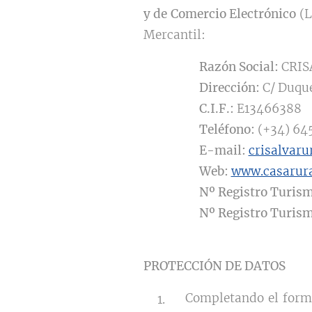
y de Comercio Electrónico
(L
Mercantil:
Razón Social:
CRIS
Dirección:
C/ Duque
C.I.F.:
E13466388
Teléfono:
(+34) 645
E-mail:
crisalvar
Web:
www.casarura
Nº Registro Turis
Nº Registro Turis
PROTECCIÓN DE DATOS
Completando el formu