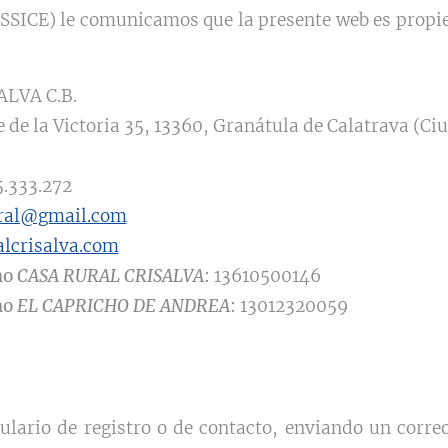
SSICE) le comunicamos que la presente web es propie
ALVA C.B.
 de la Victoria 35, 13360, Granátula de Calatrava (Ci
.333.272
ural@gmail.com
lcrisalva.com
mo
CASA RURAL CRISALVA
:
13610500146
mo
EL CAPRICHO DE ANDREA
:
13012320059
lario de registro o de contacto, enviando un corre